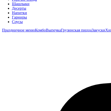
Шашлыки
Десерты
Напитки
Гарниры
Соусы
Праздничное меню
Комбо
Выпечка
Грузинская пицца
Закуски
Хи