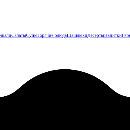
нкали
Салаты
Супы
Горячие блюда
Шашлыки
Десерты
Напитки
Гар