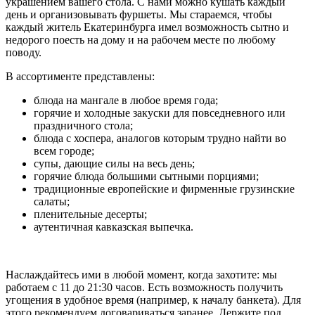
украшением вашего стола. С нами можно кушать каждый
день и организовывать фуршеты. Мы стараемся, чтобы
каждый житель Екатеринбурга имел возможность сытно и
недорого поесть на дому и на рабочем месте по любому
поводу.
В ассортименте представлены:
блюда на мангале в любое время года;
горячие и холодные закуски для повседневного или
праздничного стола;
блюда с хоспера, аналогов которым трудно найти во
всем городе;
супы, дающие силы на весь день;
горячие блюда большими сытными порциями;
традиционные европейские и фирменные грузинские
салаты;
пленительные десерты;
аутентичная кавказская выпечка.
Наслаждайтесь ими в любой момент, когда захотите: мы
работаем с 11 до 21:30 часов. Есть возможность получить
угощения в удобное время (например, к началу банкета). Для
этого рекомендуем договариваться заранее. Держите под