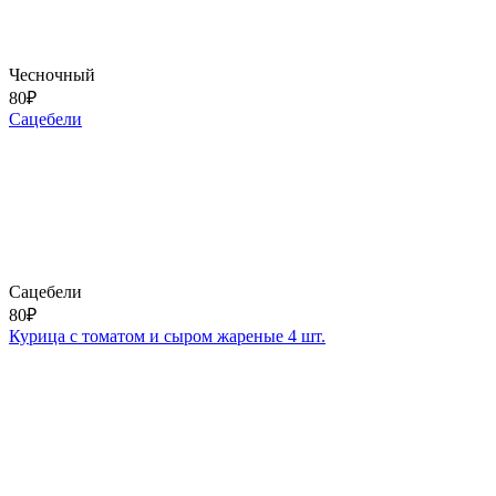
Чесночный
80
₽
Сацебели
Сацебели
80
₽
Курица с томатом и сыром жареные 4 шт.