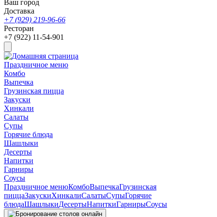
Ваш город
Доставка
+7 (929) 219-96-66
Ресторан
+7 (922) 11-54-901
Праздничное меню
Комбо
Выпечка
Грузинская пицца
Закуски
Хинкали
Салаты
Супы
Горячие блюда
Шашлыки
Десерты
Напитки
Гарниры
Соусы
Праздничное меню
Комбо
Выпечка
Грузинская
пицца
Закуски
Хинкали
Салаты
Супы
Горячие
блюда
Шашлыки
Десерты
Напитки
Гарниры
Соусы