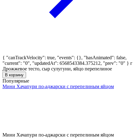
{ "canTrackVelocity": true, "events": {}, "hasAnimated": false,
"current": "0", "updatedAt": 6568543384.375212, "prev": "0" }
г
Дрожжевое тесто, сыр сулугуни, яйцо перепелиное
В корзину
Популярные
Мини Хачапури по-аджарски с перепелиным яйцом
Мини Хачапури по-аджарски с перепелиным яйцом