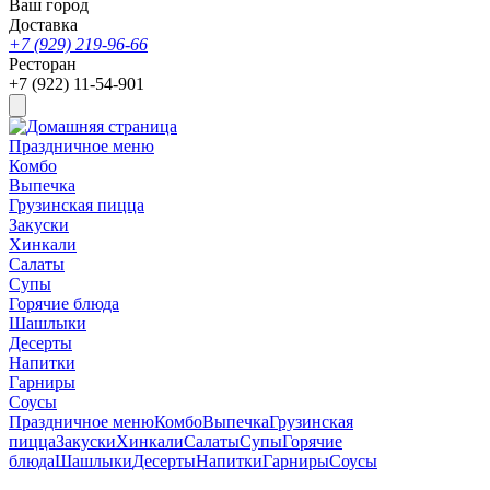
Ваш город
Доставка
+7 (929) 219-96-66
Ресторан
+7 (922) 11-54-901
Праздничное меню
Комбо
Выпечка
Грузинская пицца
Закуски
Хинкали
Салаты
Супы
Горячие блюда
Шашлыки
Десерты
Напитки
Гарниры
Соусы
Праздничное меню
Комбо
Выпечка
Грузинская
пицца
Закуски
Хинкали
Салаты
Супы
Горячие
блюда
Шашлыки
Десерты
Напитки
Гарниры
Соусы