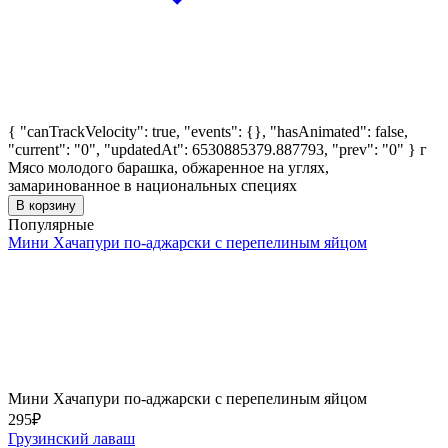
{ "canTrackVelocity": true, "events": {}, "hasAnimated": false,
"current": "0", "updatedAt": 6530885379.887793, "prev": "0" }
г
Мясо молодого барашка, обжаренное на углях,
замаринованное в национальных специях
В корзину
Популярные
Мини Хачапури по-аджарски с перепелиным яйцом
Мини Хачапури по-аджарски с перепелиным яйцом
295
₽
Грузинский лаваш