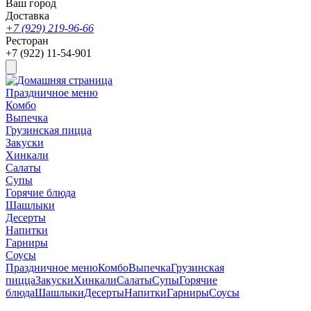
Ваш город
Доставка
+7 (929) 219-96-66
Ресторан
+7 (922) 11-54-901
Праздничное меню
Комбо
Выпечка
Грузинская пицца
Закуски
Хинкали
Салаты
Супы
Горячие блюда
Шашлыки
Десерты
Напитки
Гарниры
Соусы
Праздничное меню
Комбо
Выпечка
Грузинская
пицца
Закуски
Хинкали
Салаты
Супы
Горячие
блюда
Шашлыки
Десерты
Напитки
Гарниры
Соусы