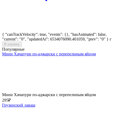
{ "canTrackVelocity": true, "events": {}, "hasAnimated": false,
"current": "0", "updatedAt": 6534076090.401059, "prev": "0" }
г
В корзину
Популярные
Мини Хачапури по-аджарски с перепелиным яйцом
Мини Хачапури по-аджарски с перепелиным яйцом
295
₽
Грузинский лаваш