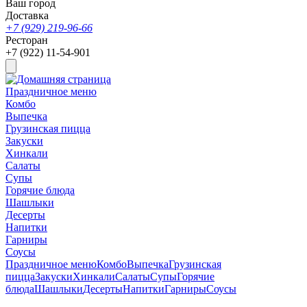
Ваш город
Доставка
+7 (929) 219-96-66
Ресторан
+7 (922) 11-54-901
Праздничное меню
Комбо
Выпечка
Грузинская пицца
Закуски
Хинкали
Салаты
Супы
Горячие блюда
Шашлыки
Десерты
Напитки
Гарниры
Соусы
Праздничное меню
Комбо
Выпечка
Грузинская
пицца
Закуски
Хинкали
Салаты
Супы
Горячие
блюда
Шашлыки
Десерты
Напитки
Гарниры
Соусы