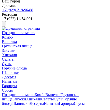
Ваш город
Доставка
+7 (929) 219-96-66
Ресторан
+7 (922) 11-54-901
Праздничное меню
Комбо
Выпечка
Грузинская пицца
Закуски
Хинкали
Салаты
Супы
Горячие блюда
Шашлыки
Десерты
Напитки
Гарниры
Соусы
Праздничное меню
Комбо
Выпечка
Грузинская
пицца
Закуски
Хинкали
Салаты
Супы
Горячие
блюда
Шашлыки
Десерты
Напитки
Гарниры
Соусы