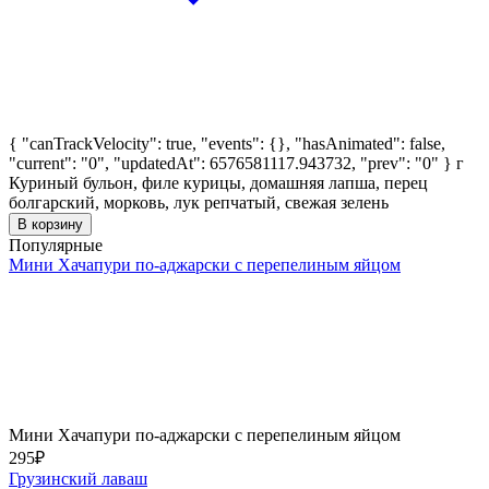
{ "canTrackVelocity": true, "events": {}, "hasAnimated": false,
"current": "0", "updatedAt": 6576581117.943732, "prev": "0" }
г
Куриный бульон, филе курицы, домашняя лапша, перец
болгарский, морковь, лук репчатый, свежая зелень
В корзину
Популярные
Мини Хачапури по-аджарски с перепелиным яйцом
Мини Хачапури по-аджарски с перепелиным яйцом
295
₽
Грузинский лаваш