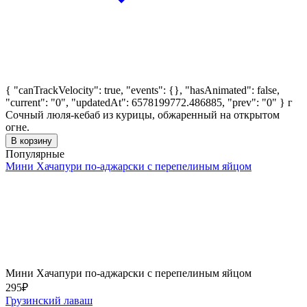
{ "canTrackVelocity": true, "events": {}, "hasAnimated": false,
"current": "0", "updatedAt": 6578199772.486885, "prev": "0" }
г
Сочный люля-кебаб из курицы, обжаренный на открытом
огне.
В корзину
Популярные
Мини Хачапури по-аджарски с перепелиным яйцом
Мини Хачапури по-аджарски с перепелиным яйцом
295
₽
Грузинский лаваш