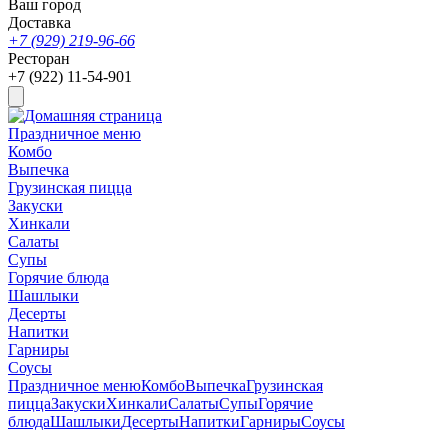
Ваш город
Доставка
+7 (929) 219-96-66
Ресторан
+7 (922) 11-54-901
Праздничное меню
Комбо
Выпечка
Грузинская пицца
Закуски
Хинкали
Салаты
Супы
Горячие блюда
Шашлыки
Десерты
Напитки
Гарниры
Соусы
Праздничное меню
Комбо
Выпечка
Грузинская
пицца
Закуски
Хинкали
Салаты
Супы
Горячие
блюда
Шашлыки
Десерты
Напитки
Гарниры
Соусы