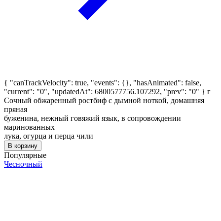
{ "canTrackVelocity": true, "events": {}, "hasAnimated": false,
"current": "0", "updatedAt": 6800577756.107292, "prev": "0" }
г
Сочный обжаренный ростбиф с дымной ноткой, домашняя
пряная
буженина, нежный говяжий язык, в сопровождении
маринованных
лука, огурца и перца чили
В корзину
Популярные
Чесночный