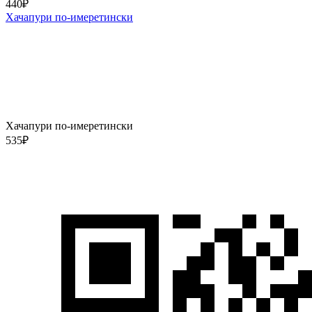
440
₽
Хачапури по-имеретински
Хачапури по-имеретински
535
₽